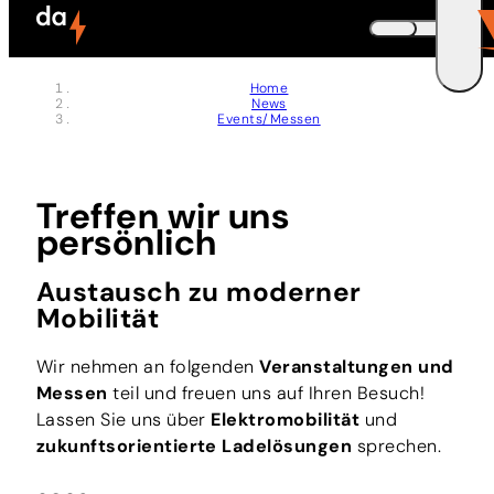
Mitgliedschaften
Zum Header springen (
Zum Inhalt springen (
Zum Footer springen (
zur Navigation springen (
zur Suche springen (
Barrierefreiheits-Widget öffnen (
Zur Barrierefreiheitserklaerung (
Control + Option
Control + Option
Control + Option
Control + Option
Control + Option
Control + Option
Control + Option
+ 5)
+ 2)
+ 3)
+ 1)
+ 4)
+ 7)
+ 6)
DEUTSCH
Home
News
ENGLISH
E
Events/Messen
Treffen wir uns
persönlich
Austausch zu moderner
Mobilität
Wir nehmen an folgenden
Veranstaltungen und
Messen
teil und freuen uns auf Ihren Besuch!
Lassen Sie uns über
Elektromobilität
und
zukunftsorientierte Ladelösungen
sprechen.