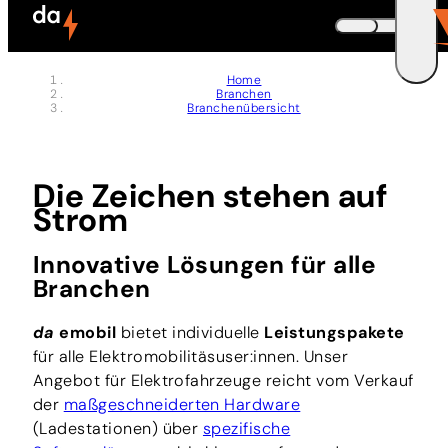
Zum Header springen (
Zum Inhalt springen (
Zum Footer springen (
zur Navigation springen (
zur Suche springen (
Barrierefreiheits-Widget öffnen (
Zur Barrierefreiheitserklaerung (
Control + Option
Control + Option
Control + Option
Control + Option
Control + Option
Control + Option
Control + Option
+ 5)
+ 2)
+ 3)
+ 1)
+ 4)
+ 7)
+ 6)
DEUTSCH
Home
Branchen
ENGLISH
E
Branchenübersicht
Die Zeichen stehen auf
Strom
Innovative Lösungen für alle
Branchen
da
emobil
bietet individuelle
Leistungspakete
für alle Elektromobilitäsuser:innen. Unser
Angebot für Elektrofahrzeuge reicht vom Verkauf
der
maßgeschneiderten Hardware
(Ladestationen) über
spezifische