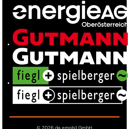
Leistungen
News
Kontakt
©
2026
da
emobil
GmbH