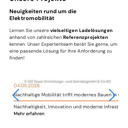
ausschalten: Manche Fahrzeuge lösen beim
Start-/Stopp-Vorgang die
Neuigkeiten rund um die
Ladebuchsenverriegelung.
Elektromobilität
Kabel prüfen: Ist es verdreht oder unter
Spannung?
Lernen Sie unsere
vielseitigen Ladelösungen
Notentriegelung der Ladebuchse nutzen:
anhand von zahlreichen
Referenzprojekten
Viele Fahrzeuge haben eine mechanische
kennen. Unser Expertenteam berät Sie gerne, um
oder elektronische Notentriegelung.
eine passende Lösung für Ihre Anforderung zu
Typische Positionen (die genaue Position
finden!
unterscheidet sich je nach Modell; bitte
beachten Sie die Bedienungsanleitung Ihres
Fahrzeugs):
© KS1 Tower Errichtungs- und BetriebsgmbH & Co KG
• im Kofferraum (meist hinter einer kleinen
04.05.2026
Klappe in der Nähe der Ladebuchse)
Nachhaltige Mobilität trifft modernes Bauen in Gra
• in der Seitenverkleidung nahe der
Ladebuchse
r.
Nachhaltigkeit, Innovation und moderne Infrastruk
• als Symbol-Schalter in der Nähe der
Mehr erfahren
Fahrertür
• im Fahrzeugdisplay als Menüpunkt