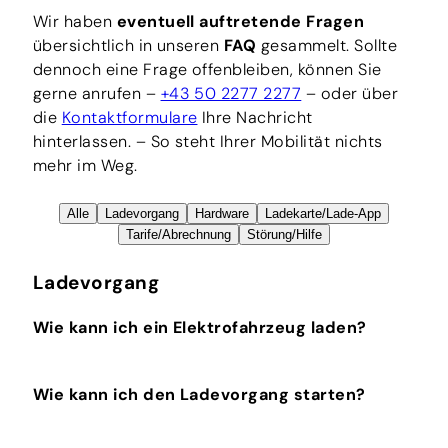
Wir haben
eventuell auftretende Fragen
übersichtlich in unseren
FAQ
gesammelt. Sollte
dennoch eine Frage offenbleiben, können Sie
gerne anrufen –
+43 50 2277 2277
– oder über
die
Kontaktformulare
Ihre Nachricht
hinterlassen. – So steht Ihrer Mobilität nichts
mehr im Weg.
Alle
Ladevorgang
Hardware
Ladekarte/Lade-App
Tarife/Abrechnung
Störung/Hilfe
Ladevorgang
Wie kann ich ein Elektrofahrzeug laden?
Ein Elektrofahrzeug kann mit einem
mobilen
Wie kann ich den Ladevorgang starten?
Ladekabel
an einer Starkstromsteckdose, an
einer
Wallbox oder Ladestation
mit