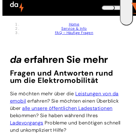
Zum Header springen (
Zum Inhalt springen (
Zum Footer springen (
zur Navigation springen (
zur Suche springen (
Barrierefreiheits-Widget öffnen (
Zur Barrierefreiheitserklaerung (
Control + Option
Control + Option
Control + Option
Control + Option
Control + Option
Control + Option
Control + Option
+ 5)
+ 2)
+ 3)
+ 1)
+ 4)
+ 7)
+ 6)
DEUTSCH
Home
Service & Info
ENGLISH
E
FAQ – Häufige Fragen
da
erfahren Sie mehr
Fragen und Antworten rund
um die Elektromobilität
Sie möchten mehr über die
Leistungen von da
emobil
erfahren? Sie möchten einen Überblick
über
alle unsere öffentlichen Ladestationen
bekommen? Sie haben während Ihres
Ladevorgangs
Probleme und benötigen schnell
und unkompliziert Hilfe?