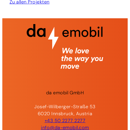
Zu allen Projekten
„Ladekabel entriegeln“
Sollte das Problem bestehen bleiben, wenden Sie
sich gerne an unser
Supportteam
:
Supportteam kontaktieren
Supportteam anrufen
da
emobil
GmbH
Josef-Wilberger-Straße 53
6020 Innsbruck, Austria
+43 50 2277 2277
info@da-emobil.com