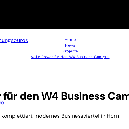
anungsbüros
Home
News
Projekte
Volle Power für den W4 Business Campus
r für den W4 Business Ca
me
 komplettiert modernes Businessviertel in Horn