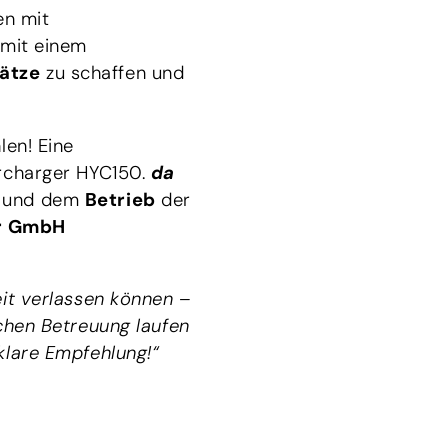
en mit
 mit einem
lätze
zu schaffen und
len! Eine
ercharger HYC150.
da
und dem
Betrieb
der
r GmbH
eit verlassen können –
ichen Betreuung laufen
klare Empfehlung!“