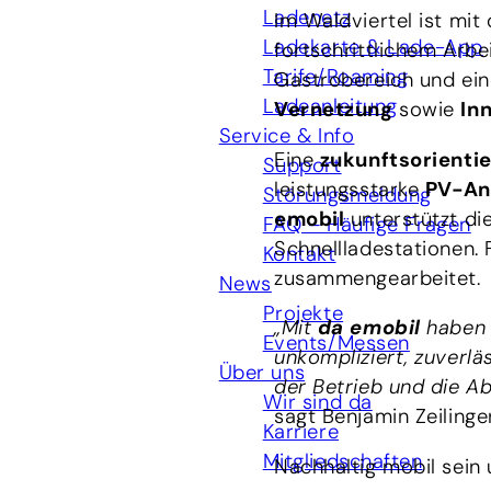
Ladenetz
Im Waldviertel ist mi
Ladekarte & Lade-App
fortschrittlichem Arb
Tarife/Roaming
Gastrobereich und ei
Ladeanleitung
Vernetzung
sowie
In
Service & Info
Eine
zukunftsorientie
Support
leistungsstarke
PV-An
Störungsmeldung
emobil
unterstützt di
FAQ – Häufige Fragen
Schnellladestationen. 
Kontakt
zusammengearbeitet.
News
Projekte
„Mit
da emobil
haben w
Events/Messen
unkompliziert, zuverlä
Über uns
der Betrieb und die A
Wir sind da
sagt Benjamin Zeiling
Karriere
Mitgliedschaften
Nachhaltig mobil sein 