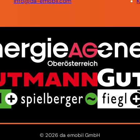
info@da-emobil.com
©
2026
da
emobil
GmbH