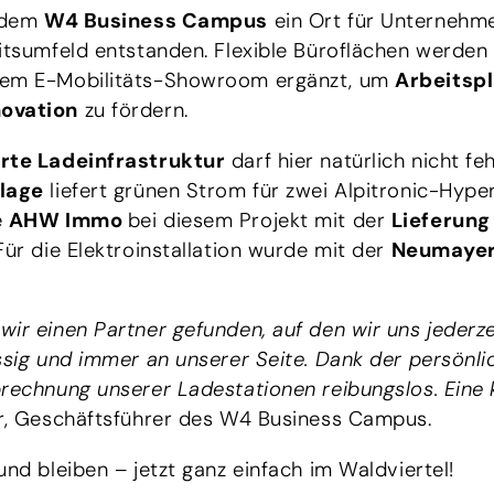
t dem
W4 Business Campus
ein Ort für Unternehm
eitsumfeld entstanden. Flexible Büroflächen werden
nem E-Mobilitäts-Showroom ergänzt, um
Arbeitsp
novation
zu fördern.
rte Ladeinfrastruktur
darf hier natürlich nicht feh
lage
liefert grünen Strom für zwei Alpitronic-Hyp
e
AHW Immo
bei diesem Projekt mit der
Lieferung
Für die Elektroinstallation wurde mit der
Neumaye
ir einen Partner gefunden, auf den wir uns jederz
ssig und immer an unserer Seite. Dank der persönl
brechnung unserer Ladestationen reibungslos. Eine 
er, Geschäftsführer des W4 Business Campus.
und bleiben – jetzt ganz einfach im Waldviertel!