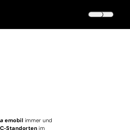
DEUTSCH
DE
ENGLISH
EN
a
emobil
immer und
C‑Standorten
im