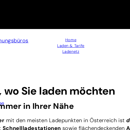
anungsbüros
Home
Laden & Tarife
Ladenetz
,
wo Sie laden möchten
me
immer in Ihrer Nähe
er
mit den meisten Ladepunkten in Österreich ist
d
it
Schnellladestationen
sowie flächendeckenden
A