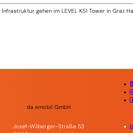
n klares Ziel: Industriegüter und Waren künftig CO₂
da
emobil
GmbH
Josef-Wilberger-Straße 53