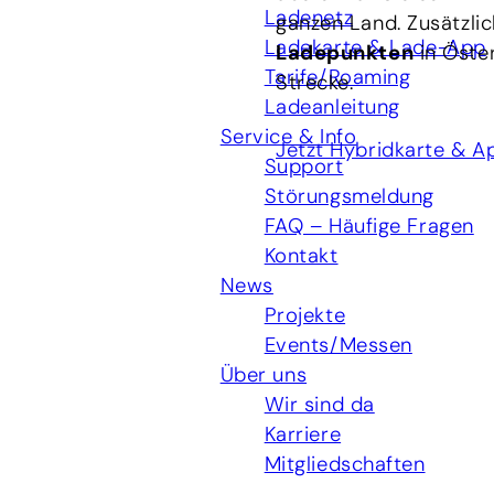
Ladenetz
ganzen Land. Zusätzli
Ladekarte & Lade-App
Ladepunkten
in Öster
Tarife/Roaming
Strecke.
Ladeanleitung
Service & Info
Jetzt Hybridkarte & 
Support
Störungsmeldung
FAQ – Häufige Fragen
Kontakt
News
Projekte
Events/Messen
Über uns
Wir sind da
Karriere
Mitgliedschaften