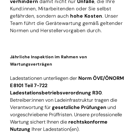
verhindern
damit nicht nur
Unfälle
, die Ihre
Kund:innen, Mitarbeitenden oder Sie selbst
gefährden, sondern auch
hohe Kosten
. Unser
Team führt die Gerätewartung gemäß geltender
Normen und Herstellervorgaben durch.
Jährliche Inspektion im Rahmen von
Wartungsverträgen
Ladestationen unterliegen der
Norm ÖVE/ÖNORM
E 8101 Teil 7-722
Ladestationsbetriebsverordnung R30
.
Betreiber:innen von Ladeinfrastruktur tragen die
Verantwortung für
gesetz­liche Prüfungen
und
vorgeschriebene Prüffristen. Unsere professionelle
Wartung sichert Ihnen die
rechtskonforme
Nutzung
Ihrer Ladestation(en).