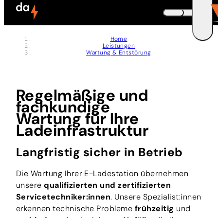
Zum Header springen (
Zum Inhalt springen (
Zum Footer springen (
zur Navigation springen (
zur Suche springen (
Barrierefreiheits-Widget öffnen (
Zur Barrierefreiheitserklaerung (
Control + Option
Control + Option
Control + Option
Control + Option
Control + Option
Control + Option
Control + Option
+ 5)
+ 2)
+ 3)
+ 1)
+ 4)
+ 7)
+ 6)
DEUTSCH
Home
Leistungen
ENGLISH
E
Wartung & Entstörung
Regelmäßige und
fachkundige
Wartung für Ihre
Ladeinfrastruktur
Langfristig sicher in Betrieb
Die Wartung Ihrer E-Ladestation übernehmen
unsere
qualifizierten und zertifizierten
Servicetechniker:innen
. Unsere Spezialist:innen
erkennen technische Probleme
frühzeitig
und