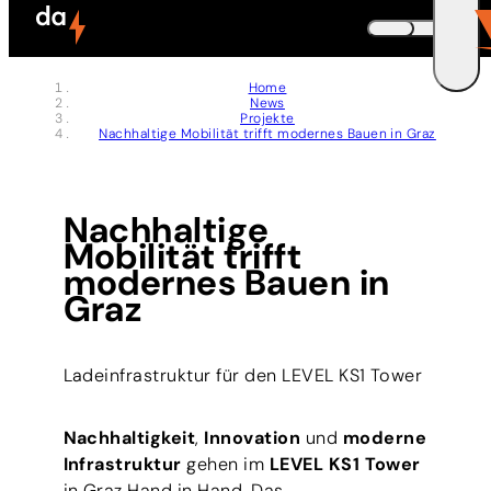
Zum Header springen (
Zum Inhalt springen (
Zum Footer springen (
zur Navigation springen (
zur Suche springen (
Barrierefreiheits-Widget öffnen (
Zur Barrierefreiheitserklaerung (
Control + Option
Control + Option
Control + Option
Control + Option
Control + Option
Control + Option
Control + Option
+ 5)
+ 2)
+ 3)
+ 1)
+ 4)
+ 7)
+ 6)
DEUTSCH
Home
News
ENGLISH
E
Projekte
Nachhaltige Mobilität trifft modernes Bauen in Graz
Nachhaltige
Mobilität trifft
modernes Bauen in
Graz
Ladeinfrastruktur für den LEVEL KS1 Tower
Nachhaltigkeit
,
Innovation
und
moderne
Infrastruktur
gehen im
LEVEL KS1 Tower
in Graz Hand in Hand. Das