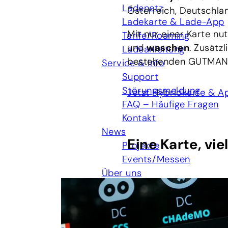
Ladenetz
Österreich, Deutschlan
Ladekarte & Lade-App
Mit nur einer Karte nu
Tarife/Roaming
und
waschen
. Zusätz
Ladeanleitung
bestehenden GUTMANN‑
Service & Info
Support
Störungsmeldung
Jetzt Hybridkarte & 
FAQ – Häufige Fragen
Kontakt
News
Eine Karte, vie
Projekte
Events/Messen
Über uns
Wir sind da
Karriere
Mitgliedschaften