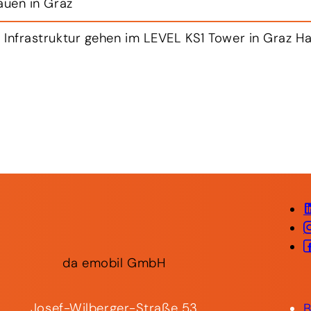
berg
n klares Ziel: Industriegüter und Waren künftig CO₂
da
emobil
GmbH
Josef-Wilberger-Straße 53