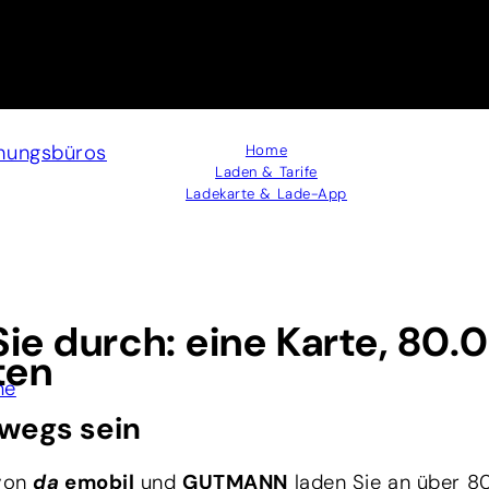
anungsbüros
Home
Laden & Tarife
Ladekarte & Lade-App
Sie durch: eine Karte, 80.
ten
me
wegs sein
von
da
emobil
und
GUTMANN
laden Sie an über 8