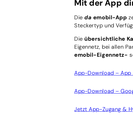
Mit der App di
Die
da
emobil-App
ze
Steckertyp und Verfüg
Die
übersichtliche K
Eigennetz, bei allen P
emobil-Eigennetz-
s
‎App-Download – App 
‎App-Download – Goog
Jetzt App-Zugang & H