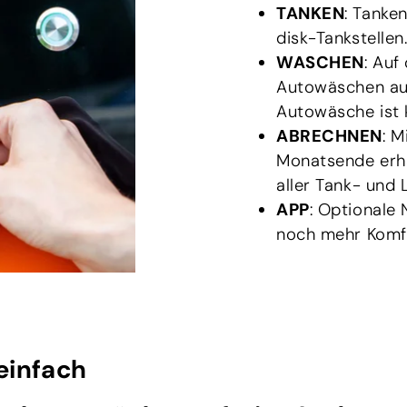
TANKEN
: Tanke
disk-Tankstellen
WASCHEN
: Au
Autowäschen aut
Autowäsche ist 
ABRECHNEN
: 
Monatsende erha
aller Tank- und
APP
: Optionale
noch mehr Komfo
einfach