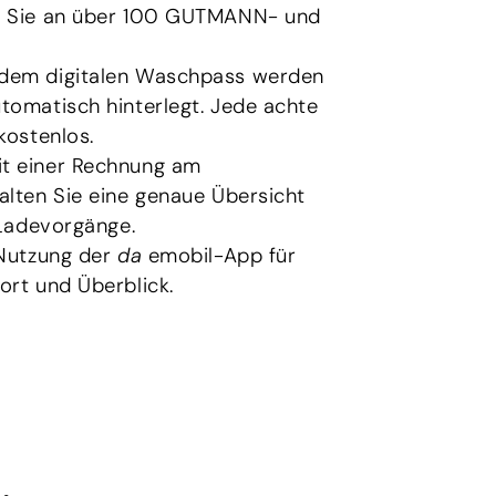
n Sie an über 100 GUTMANN- und
.
f dem digitalen Waschpass werden
omatisch hinterlegt. Jede achte
kostenlos.
Mit einer Rechnung am
lten Sie eine genaue Übersicht
 Ladevorgänge.
 Nutzung der
da
emobil-App für
rt und Überblick.