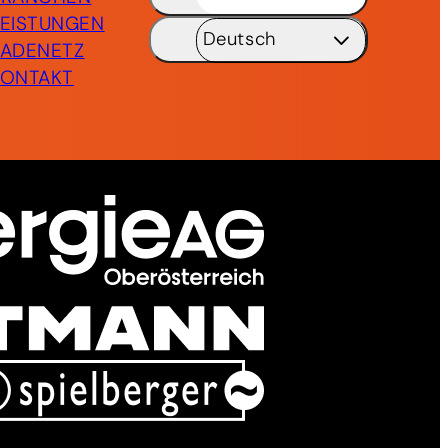
LEISTUNGEN
Deutsch
LADENETZ
KONTAKT
Deutsch
DE
English
EN