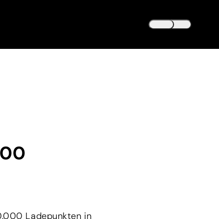
DEUTSCH
DE
ENGLISH
EN
000
0.000 Ladepunkten in