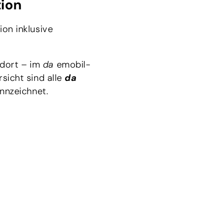
tion
ion inklusive
ndort – im
da
emobil-
sicht sind alle
da
nnzeichnet.