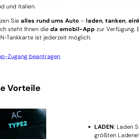
d und Italien.
tzen Sie
alles rund ums Auto
–
laden
,
tanken
,
ein
lich steht Ihnen die
da
emobil-App
zur Verfügung. 
Tankkarte ist jederzeit möglich.
App-Zugang beantragen
le Vorteile
LADEN
: Laden S
größten Ladenet