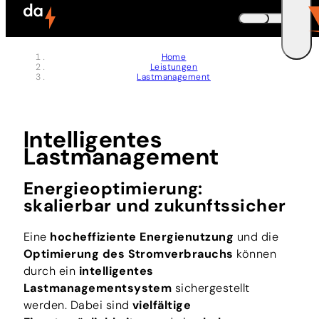
Mitgliedschaften
Zum Header springen (
Zum Inhalt springen (
Zum Footer springen (
zur Navigation springen (
zur Suche springen (
Barrierefreiheits-Widget öffnen (
Zur Barrierefreiheitserklaerung (
Control + Option
Control + Option
Control + Option
Control + Option
Control + Option
Control + Option
Control + Option
+ 5)
+ 2)
+ 3)
+ 1)
+ 4)
+ 7)
+ 6)
DEUTSCH
Home
Leistungen
ENGLISH
E
Lastmanagement
Intelligentes
Lastmanagement
Energieoptimierung:
skalierbar und zukunftssicher
Eine
hocheffiziente Energienutzung
und die
Optimierung des Stromverbrauchs
können
durch ein
intelligentes
Lastmanagementsystem
sichergestellt
werden. Dabei sind
vielfältige