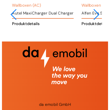
Wallboxen (AC)
Wallboxen (AC
ger
Autel MaxiCharger Dual Charger
Alfen Eve Singl
Produktdetails
Produktdetails
da
emobil
GmbH