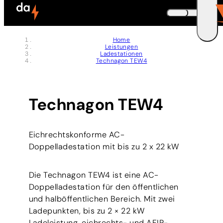
Zum Header springen (
Zum Inhalt springen (
Zum Footer springen (
zur Navigation springen (
zur Suche springen (
Barrierefreiheits-Widget öffnen (
Zur Barrierefreiheitserklaerung (
Control + Option
Control + Option
Control + Option
Control + Option
Control + Option
Control + Option
Control + Option
+ 5)
+ 2)
+ 3)
+ 1)
+ 4)
+ 7)
+ 6)
DEUTSCH
Home
Leistungen
ENGLISH
E
Ladestationen
Technagon TEW4
Technagon TEW4
Eichrechtskonforme AC-
Doppelladestation mit bis zu 2 x 22 kW
Die Technagon TEW4 ist eine AC-
Doppelladestation für den öffentlichen
und halböffentlichen Bereich. Mit zwei
Ladepunkten, bis zu 2 × 22 kW
Ladeleistung, eichrechts- und AFIR-