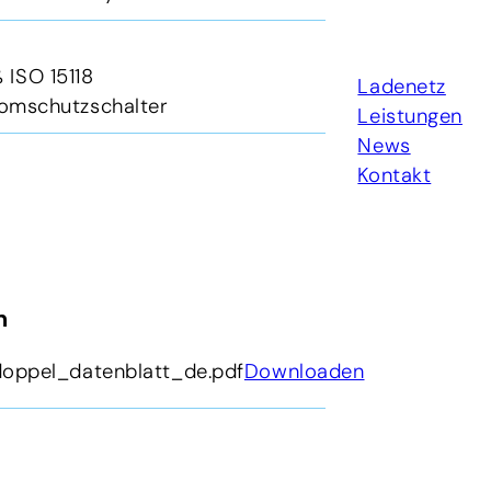
 ISO 15118
Ladenetz
tromschutzschalter
Leistungen
News
Kontakt
n
ppel_datenblatt_de.pdf
Downloaden