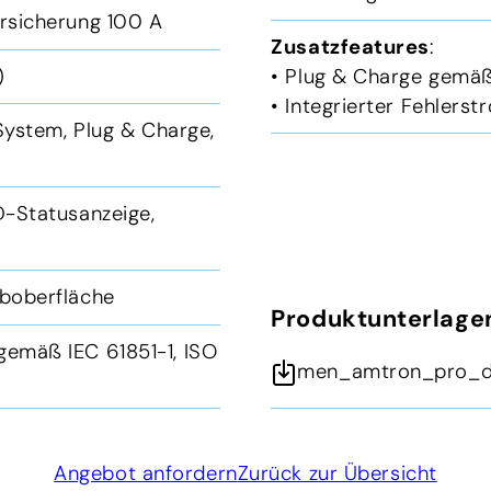
orsicherung 100 A
Zusatzfeatures
:
G)
• Plug & Charge gemäß
• Integrierter Fehlers
System, Plug & Charge,
D-Statusanzeige,
eboberfläche
Produktunterlage
emäß IEC 61851-1, ISO
men_amtron_pro_do
Angebot anfordern
Zurück zur Übersicht