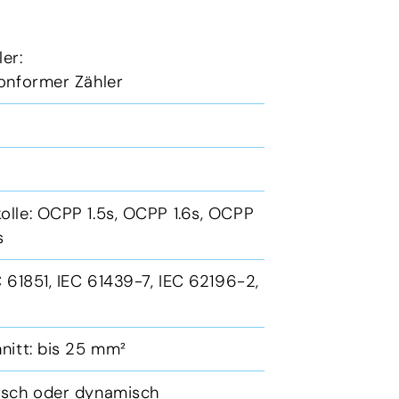
ler:
konformer Zähler
lle: OCPP 1.5s, OCPP 1.6s, OCPP
us
 61851, IEC 61439-7, IEC 62196-2,
nitt: bis 25 mm²
isch oder dynamisch