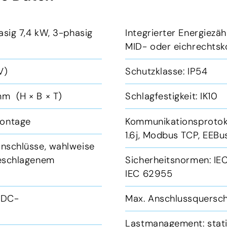
asig 7,4 kW, 3-phasig
Integrierter Energiezäh
MID- oder eichrechts
 V)
Schutzklasse: IP54
m (H × B × T)
Schlagfestigkeit: IK10
montage
Kommunikationsprotoko
1.6j, Modbus TCP, EEB
nschlüsse, wahlweise
geschlagenem
Sicherheitsnormen: IEC
IEC 62955
+ DC-
Max. Anschlussquersch
A
Lastmanagement: stat