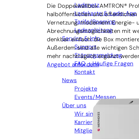
Ladenetz
Die Doppelwallbox AMTRON® Profes
Ladekarte & Lade-App
halböffentlichen und öffentlichen
Tarife/Roaming
Vernetzung, modernem Energie- u
Ladeanleitung
Abrechnungsmöglichkeiten mit wei
Service & Info
denkbar einfach: die Box montiere
Support
Außerdem sind alle wichtigen Schu
Störungsmeldung
mehr nachträglich ergänzt werden
FAQ – Häufige Fragen
Angebot anfordern
Kontakt
News
Projekte
Events/Messen
Über uns
Wir sind da
Karriere
Mitgliedschaften