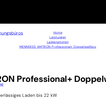
anungsbüros
Home
Leistungen
Ladestationen
MENNEKES AMTRON Professional+ Doppelwallbox
N Professional+ Doppel
me
verlässiges Laden bis 22 kW