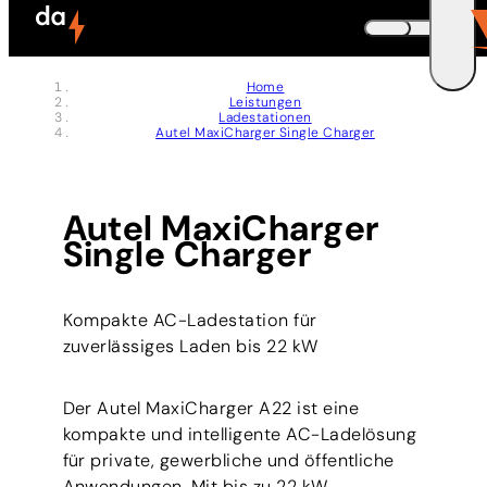
Zum Header springen (
Zum Inhalt springen (
Zum Footer springen (
zur Navigation springen (
zur Suche springen (
Barrierefreiheits-Widget öffnen (
Zur Barrierefreiheitserklaerung (
Control + Option
Control + Option
Control + Option
Control + Option
Control + Option
Control + Option
Control + Option
+ 5)
+ 2)
+ 3)
+ 1)
+ 4)
+ 7)
+ 6)
DEUTSCH
Home
Leistungen
ENGLISH
E
Ladestationen
Autel MaxiCharger Single Charger
Autel MaxiCharger
Single Charger
Kompakte AC-Ladestation für
zuverlässiges Laden bis 22 kW
Der Autel MaxiCharger A22 ist eine
kompakte und intelligente AC-Ladelösung
für private, gewerbliche und öffentliche
Anwendungen. Mit bis zu 22 kW