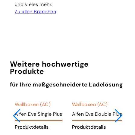
und vieles mehr.
Zu allen Branchen
Weitere hochwertige
Produkte
für Ihre maßgeschneiderte Ladelösung
Wallboxen (AC)
Wallboxen (AC)
W
ger
Alfen Eve Single Plus
Alfen Eve Double Plus
K
Produktdetails
Produktdetails
P